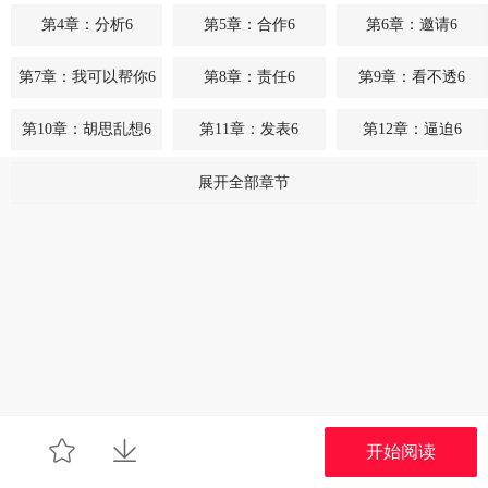
第4章：分析6
第5章：合作6
第6章：邀请6
第7章：我可以帮你6
第8章：责任6
第9章：看不透6
第10章：胡思乱想6
第11章：发表6
第12章：逼迫6
第13章：生气6
第14章：郁闷6
第15章：中途不能停下6
展开全部章节
第16章：彻底失败6
第17章：想办法帮我6
第18章：异常现象6
第19章：全都是因为你6
第20章：搞什么鬼？6
第21章：真正的同床异梦6
第22章：找个借口6
第23章：奇怪6
第24章：那天只是个意外6
第25章：随意想想6
第26章：我可以等你6
第27章：还是我更靠谱6
第28章：一定会很有福气的！6
第29章：该怎么做？6
第30章：相互抵消6
开始阅读