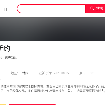
搜索
新约
约, 舊夫新約
Z
结
地区：
韩国
更新时间：2026-08-05
点击：1331
美
画讲述离婚后的劣质欧米伽柳青岩，发现自己因长期滥用抑制剂而无法怀孕。前夫
周见一次的身体交易，条件是可以让他出演电视剧主角。一边是毫无感情的过去