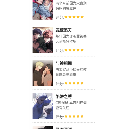
两个月前因为宋泰润
妈妈的独立住
评分:
罪孽滔天
基什因为诈骗罪被关
入诺斯特拉集
评分:
与神相拥
陈太宣从小接受的教
育就是要尊重
评分:
陷阱之缚
CBI探员-本杰明在调
查有关违
评分: