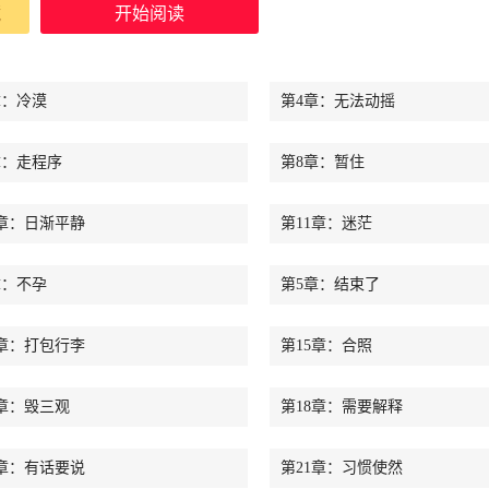
藏
开始阅读
章：冷漠
第4章：无法动摇
章：走程序
第8章：暂住
0章：日渐平静
第11章：迷茫
章：不孕
第5章：结束了
4章：打包行李
第15章：合照
7章：毁三观
第18章：需要解释
0章：有话要说
第21章：习惯使然