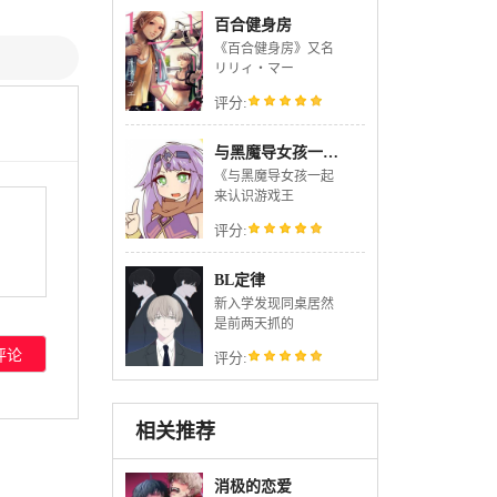
百合健身房
《百合健身房》又名
リリィ・マー
评分:
与黑魔导女孩一起来认识游戏王的规则
《与黑魔导女孩一起
来认识游戏王
评分:
BL定律
新入学发现同桌居然
是前两天抓的
评分:
相关推荐
消极的恋爱