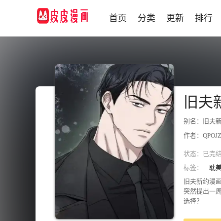
首页
分类
更新
排行
旧夫
别名：旧夫新
作者：QPOJ
状态：
已完
标签：
耽
旧夫新约漫
突然提出一
选择？