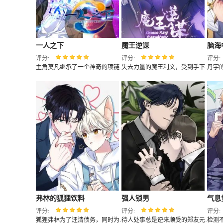
一人之下
魔王逆谋
脑海
评分:
评分:
评分:
主角莫凡继承了一个神奇的项链。一觉醒来世界大变。高中传授的是魔法，老师也告诫大家
失去力量的魔王利文，受到手下四名下属的谋逆，在接受自己死亡的时刻，谋逆的主谋却露出了意味深长的笑容，“你要为我们诞下新的王才可以哦。”
弗林的狐狸饮料
强人锁男
气息
评分:
评分:
评分:
狐狸弗林为了还清债务，同时为了找到曾经离家出走的弟弟-安德烈，开始在写字楼里售卖特制的能量饮料。某天弗林为了赶制订单，不小心直接尝到了制作饮料的特殊原料，导致身体出现了异常，而这使得他的生意面临着巨大的危机...
待人处事总是逆来顺受的郑友元，与喜欢多管闲事的具道勋在学生时期就已经互相认识。但是在各自经历了一段时间后，他们的性格发生了翻天覆地的变化。在无聊又疲倦的日子里，毫无准备的两人再次相遇，而那些曾经的过往也重新浮现着他们眼前...（颠公传奇新增一员猛将）