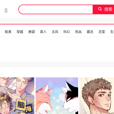
搜索
耽美
穿越
悬疑
真人
古风
科幻
热血
霸总
恋爱
生