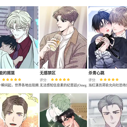
能的摇篮
无感禁区
杀青心跳
评分:
评分:
从某一瞬间起，世界各地出现拥有奇妙能力的异能者，以及能够防止能力暴走的引导者。而作为最强引导者的李晟海收养了一名在儿童时期就展现出特殊能力的申泰贤。只是让李晟海没想到的是，原本乖巧可爱的申泰贤在长大后变成了蛮不讲理的混蛋...（《傲慢的教皇》的教皇同作者哦~抢先看）
无法感知信息素的纪恩廷(Omega)在情伤后来到酒吧转换心情，与曾经的高中同学车义率(Alpha)发生了关系。当失控的欲望撞上迟钝的感官，两个在黑暗中摸索的人，能否用体温确认真正的心跳？这场始于酒精的博弈，悄然滋长出令人战栗的温柔。