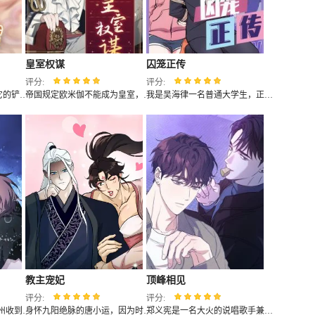
皇室权谋
囚笼正传
评分:
评分:
高冷的吉娃娃‘花生’因为它的铲屎官文建宇一直没有恋爱而十分担忧，于是实在看不下去的‘花生’开始主动帮文建宇寻找桃花运。就在这时，经营面包店的刘夏今闯入了正在散步的一人一狗的视野中...
帝国规定欧米伽不能成为皇室，于是作为帝国第一继承人的艾迪隐瞒自己是欧米伽的事实对外宣称是贝塔，并在皇后的操控下要挤走爱慕的另一个继承者里夏尔大公...
我是吴海律一名普通大学生，正和我的朋友陈都崎合住都是某天朋友姐姐陈都娜的突然出现完全改变了我平静生活...
教主宠妃
顶峰相见
评分:
评分:
在某个炎热的夏天，姜叙州收到了校内名人-郑禹真的请客邀请。没有多想的姜叙州很快就上了对方的车，然而等他再次睁开眼时却发现，自己被带到了一座无人岛上，失去了自由...
身怀九阳绝脉的唐小运，因为时运不济只能混迹于丐帮之中。然而没过多久，野心膨胀的丐帮帮主企图染指十万大山，却被魔教教主给一招泯灭。被卷入战场的唐小运也因此被魔教教主注意到，而他的特殊体质则给他带来了天大的麻烦...
郑义宪是一名大火的说唱歌手兼创作人，他被邀请去一场公演。在公演上他遇见了新人车贤昊。由于朋友的组局他们一起喝了酒。郑义宪醒来后发现他来到了车贤昊家里，并且还发现了他的一个秘密……