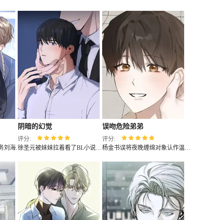
阴暗的幻觉
误吻危险弟弟
评分:
评分:
当红演员郑俞允向社恐场务刘海英递出经纪人聘书，没人知道这位躲在监视器后的阴郁青年，竟是二十年前惊艳影坛的童星。暗藏十年的单向箭头开始转动——他记得对方每个镜头下的微表情，收集着每本杂志的访谈页。镁光灯恐惧症与偏执完美主义的碰撞中，被揉碎的星光在掌心重新拼合，当摄影机第1001次亮起红灯，这次镜头将对准幕后牵住的手...
徐圣元被妹妹拉着看了BL小说，之后莫名穿进了小说刚开始的时候，成为了身患重病的NPC。他需要推进剧情才能回家。没想到的是他矜矜业业过剧情，却意外出现了剧情外的人物……
杨金书误将夜晚缠绵对象认作温柔的高允夏，却不知实为其弟高杉。一顶混淆的帽子揭开错位情缘，当他颤抖着追问"允夏哥？"时，迎面却是风暴般的吻——"你认错人了。" 在疼痛与欢愉的漩涡中，他被迫直面这场阴差阳错的危险恋情。