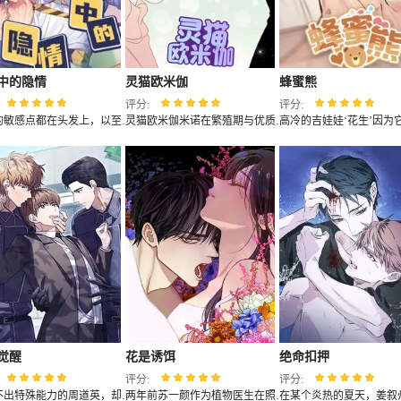
中的隐情
灵猫欧米伽
蜂蜜熊
评分:
评分:
丹宇的敏感点都在头发上，以至于他极度排斥别人动他的头发，然而为了保住工作，他不得不前往理发店，遇到了那个改变他一生的男人...
灵猫欧米伽米诺在繁殖期与优质阿尔法三花猫法李虎相遇碰撞不出不一样的火花......（good~good小编已经沦陷了）&&&&耽美,恋爱,都市,奇幻&&&&
觉醒
花是诱饵
绝命扣押
评分:
评分:
检测不出特殊能力的周道英，却有着微弱的引导者气息。很快他就被能力者研究所注意到，并成为了特招人员。在研究所里，周道英遇见了冷酷的史康俊中校和活泼的史以俊准尉，原本平静的生活就这样一去不复返...
两年前苏一颜作为植物医生在照顾树木的时候意外目击杀人犯权材宇活埋尸体但不小心被发现了，慌乱逃跑过程中权材宇被另一个没死透的人偷袭结果成了植物人.....苏一颜再次醒来被权材宇的哥哥抓住威胁做一笔交易，等抓到真凶就会放过苏一颜但是，在那之前必须要先照顾好权材宇...两年后权材宇突然醒来但失忆了慌乱之下苏一颜骗说是二人是夫妻关系.....