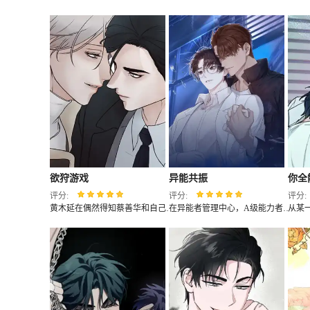
欲狩游戏
异能共振
你全
评分:
评分:
评分:
黄木延在偶然得知蔡善华和自己是同类人之后，就和对方成为了床伴。然而蔡善华却不满足于此，另外找来了银南兆，三人来到酒店开始了新一轮的游戏...
在异能者管理中心，A级能力者咸检宇屡次避开检察官白时真的例行检查；另一边，A级引导者郑太律却始终纠缠着白时真。诊疗光波与躁动的能量在指尖拉扯，禁忌真相与克制的心跳声，让这场高危检查演变成无法回避的致命交锋...