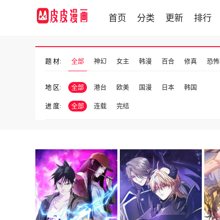
首页
分类
更新
排行
题 材:
全部
神幻
女主
韩漫
百合
修真
恐怖
地 区:
全部
港台
欧美
国漫
日本
韩国
进 度:
全部
连载
完结