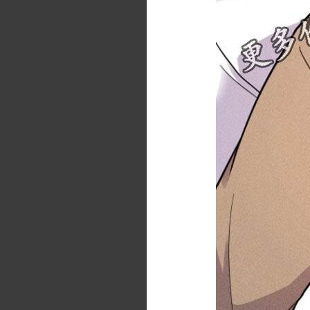
第15章：脸色变好
第14章：求婚
第19章：为什么喜欢我
第18章：重大情况
第21章：我喜欢你
第20章：约会
第25章：睡了
第24章：亲密
第23章：弄丢戒指
第22章：寻找