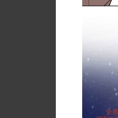
第27章：不用担心
第26章：以前
第25章：去兜风吗
第29章：没剩几天
第28章：所有
第31章：警告
第30章：情人节
第31话
第32话
第33话